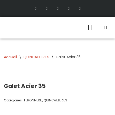
Aller
au
contenu
Accueil
\
QUINCAILLERIES
\
Galet Acier 35
Galet Acier 35
Catégories :
FERONNERIE
,
QUINCAILLERIES