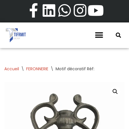
Aller
au
contenu
Accueil
\
FERONNERIE
\
Motif décoratif Réf: