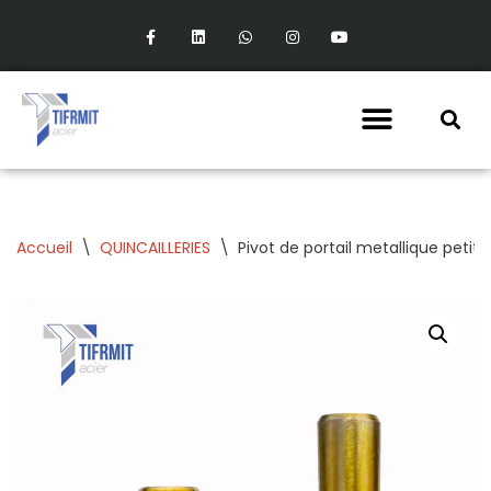
Aller
au
contenu
Accueil
\
QUINCAILLERIES
\
Pivot de portail metallique petit