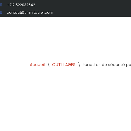
+212 522032642
contact@tifrmitacier.com
Aller
au
contenu
Accueil
\
OUTILLAGES
\
Lunettes de sécurité pou