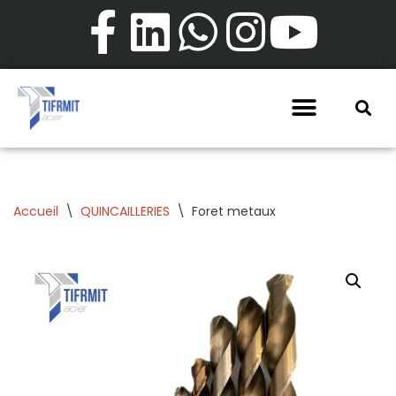
Aller
au
contenu
Accueil
\
QUINCAILLERIES
\
Foret metaux